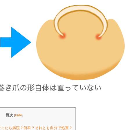
目次
[
hide
]
なったら病院？何科？それとも自分で処置？