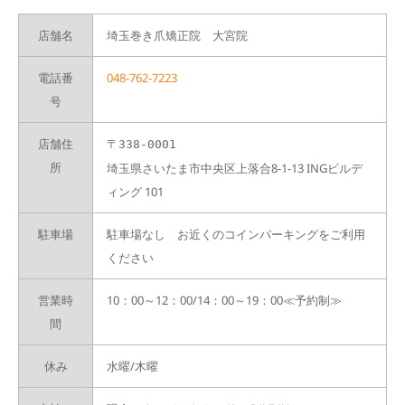
店舗名
埼玉巻き爪矯正院 大宮院
電話番
048-762-7223
号
店舗住
〒338-0001
所
埼玉県さいたま市中央区上落合8-1-13 INGビルデ
ィング 101
駐車場
駐車場なし お近くのコインパーキングをご利用
ください
営業時
10：00～12：00/14：00～19：00≪予約制≫
間
休み
水曜/木曜