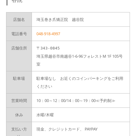
店舗名
埼玉巻き爪矯正院 越谷院
電話番号
048-918-4997
店舗住所
〒343-0845
埼玉県越谷市南越谷1-6-96フォレストM 1F 105号
室
駐車場
駐車場なし お近くのコインパーキングをご利用
ください
営業時間
10：00～12：00/14：00～19：00≪予約制≫
休み
水曜/木曜
支払い方
現金、クレジットカード、
PAYPAY