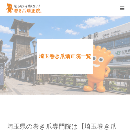
ホーム
特徴
埼玉巻き爪矯正院一覧
サービス
店舗一覧
企業情報
ブログ/お知らせ
各種お問い合わせ
埼玉県の巻き爪専門院は【埼玉巻き爪