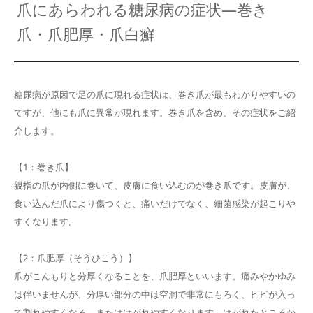
爪にあらわれる糖尿病の症状―巻き
爪・爪肥厚・爪白癬
糖尿病が原因で足の爪に現れる症状は、巻き爪が最もわかりやすいの
ですが、他にも爪に異常が現れます。巻き爪を含め、その症状をご紹
介します。
【1：巻き爪】
親指の爪が内側に巻いて、皮膚に食い込むのが巻き爪です。皮膚が、
食い込んだ爪により傷つくと、痛いだけでなく、細菌感染が起こりや
すくなります。
【2：爪肥厚（そうひこう）】
爪がこんもりと分厚くなることを、爪肥厚といいます。痛みやかゆみ
は伴いませんが、分厚い部分の中は空洞で非常にもろく、ヒビが入っ
て割れやすくなる、またははがれやすくなります。はがれたところか