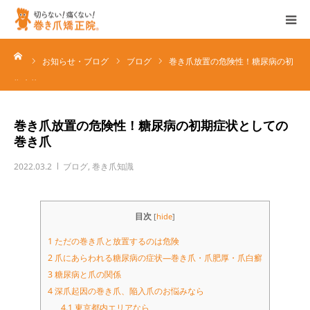
ーム
ホーム
お知らせ・ブログ
ブログ
巻き爪放置の危険性！糖尿病の初
期症状とし…
特徴
巻き爪放置の危険性！糖尿病の初期症状としての
サービス
巻き爪
2022.03.2
ブログ
,
巻き爪知識
店舗一覧
企業情報
目次
[
hide
]
1
ただの巻き爪と放置するのは危険
ブログ/お知らせ
2
爪にあらわれる糖尿病の症状―巻き爪・爪肥厚・爪白癬
3
糖尿病と爪の関係
4
深爪起因の巻き爪、陥入爪のお悩みなら
各種お問い合わせ
4.1
東京都内エリアなら