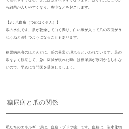
ら雑菌が入りやすくなり、炎症などを起こします。
【3：爪白癬（つめはくせん）】
爪の水虫です。爪が乾燥して白く濁り、白い線が入って爪の表面がう
ねうねと波打つようになることもあります。
糖尿病患者のほとんどに、爪の異常が現れるといわれています。足の
爪をよく観察して、急に症状が現れた時には糖尿病が原因かもしれな
いので、早めに専門医を受診しましょう。
糖尿病と爪の関係
私たちのエネルギー源は、血糖（ブドウ糖）です。血糖は、炭水化物