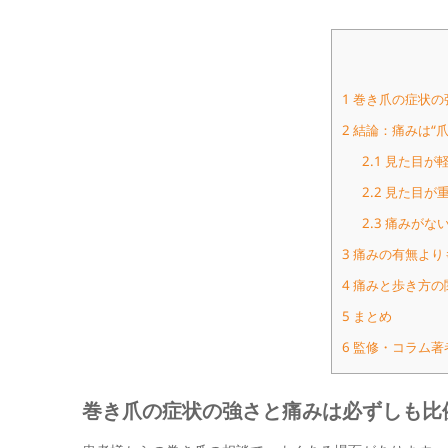
1
巻き爪の症状の
2
結論：痛みは“爪
2.1
見た目が
2.2
見た目が重
2.3
痛みがない
3
痛みの有無より
4
痛みと歩き方の
5
まとめ
6
監修・コラム著
巻き爪の症状の強さと痛みは必ずしも比