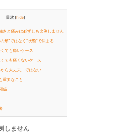
目次
[
hide
]
強さと痛みは必ずしも比例しません
の形”ではなく“状態”で決まる
軽くても痛いケース
くても痛くないケース
から大丈夫、ではない
も重要なこと
関係
者
例しません