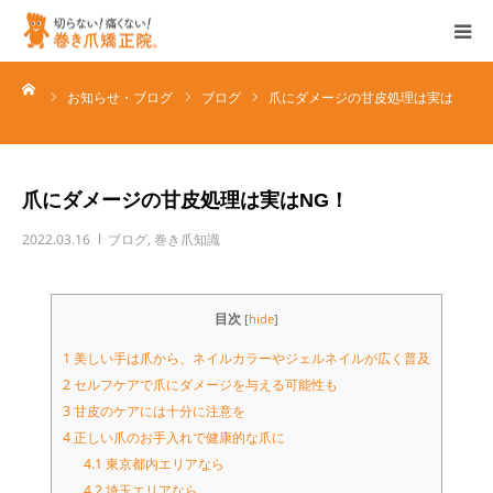
ーム
ホーム
お知らせ・ブログ
ブログ
爪にダメージの甘皮処理は実は
NG！
特徴
爪にダメージの甘皮処理は実はNG！
サービス
2022.03.16
ブログ
,
巻き爪知識
店舗一覧
目次
[
hide
]
企業情報
1
美しい手は爪から、ネイルカラーやジェルネイルが広く普及
2
セルフケアで爪にダメージを与える可能性も
ブログ/お知らせ
3
甘皮のケアには十分に注意を
4
正しい爪のお手入れで健康的な爪に
4.1
東京都内エリアなら
各種お問い合わせ
4.2
埼玉エリアなら