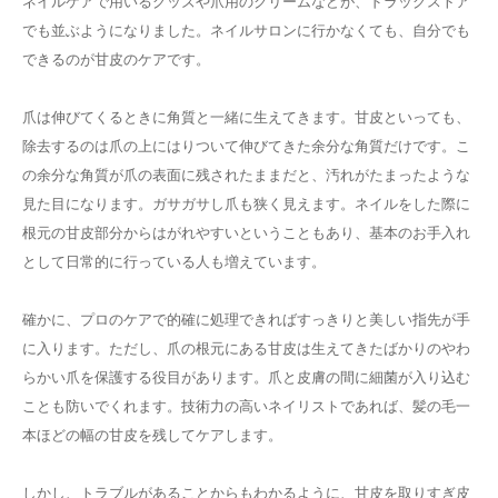
ネイルケアで用いるグッズや爪用のクリームなどが、ドラッグストア
でも並ぶようになりました。ネイルサロンに行かなくても、自分でも
できるのが甘皮のケアです。
爪は伸びてくるときに角質と一緒に生えてきます。甘皮といっても、
除去するのは爪の上にはりついて伸びてきた余分な角質だけです。こ
の余分な角質が爪の表面に残されたままだと、汚れがたまったような
見た目になります。ガサガサし爪も狭く見えます。ネイルをした際に
根元の甘皮部分からはがれやすいということもあり、基本のお手入れ
として日常的に行っている人も増えています。
確かに、プロのケアで的確に処理できればすっきりと美しい指先が手
に入ります。ただし、爪の根元にある甘皮は生えてきたばかりのやわ
らかい爪を保護する役目があります。爪と皮膚の間に細菌が入り込む
ことも防いでくれます。技術力の高いネイリストであれば、髪の毛一
本ほどの幅の甘皮を残してケアします。
しかし、トラブルがあることからもわかるように、甘皮を取りすぎ皮