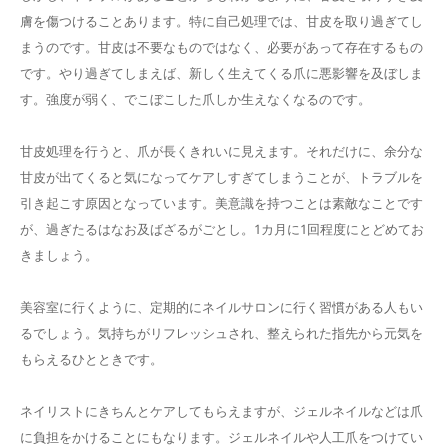
膚を傷つけることあります。特に自己処理では、甘皮を取り過ぎてし
まうのです。甘皮は不要なものではなく、必要があって存在するもの
です。やり過ぎてしまえば、新しく生えてくる爪に悪影響を及ぼしま
す。強度が弱く、でこぼこした爪しか生えなくなるのです。
甘皮処理を行うと、爪が長くきれいに見えます。それだけに、余分な
甘皮が出てくると気になってケアしすぎてしまうことが、トラブルを
引き起こす原因となっています。美意識を持つことは素敵なことです
が、過ぎたるはなお及ばざるがごとし。1カ月に1回程度にとどめてお
きましょう。
美容室に行くように、定期的にネイルサロンに行く習慣がある人もい
るでしょう。気持ちがリフレッシュされ、整えられた指先から元気を
もらえるひとときです。
ネイリストにきちんとケアしてもらえますが、ジェルネイルなどは爪
に負担をかけることにもなります。ジェルネイルや人工爪をつけてい