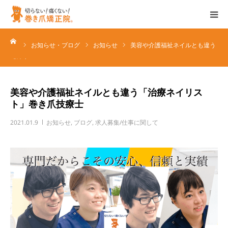
ーム
ホーム
お知らせ・ブログ
お知らせ
美容や介護福祉ネイルとも違う
「治療ネイリ…
特徴
美容や介護福祉ネイルとも違う「治療ネイリス
サービス
ト」巻き爪技療士
2021.01.9
お知らせ
,
ブログ
,
求人募集/仕事に関して
店舗一覧
企業情報
ブログ/お知らせ
各種お問い合わせ