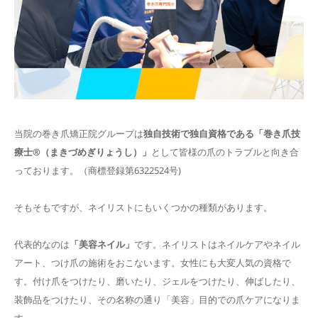
当院の巻き爪矯正院グループは
独自技術で独自資格である「
巻き爪技
療士®︎（まきづめぎりょうし）」
として皆様の爪のトラブルと向き合
っております。（商標登録第6322524号)
そもそもですが、ネイリストにもいくつかの種類があります。
代表的なのは
「美容ネイル」
です。
ネイリスト
はネイルケアやネイル
アート、つけ爪の施術をおこないます。女性にも大変人気の資格で
す。付け爪をつけたり、磨いたり、ジェルをつけたり、伸ばしたり、
装飾品をつけたり、その名称の通り「美容」目的での爪ケアになりま
す。