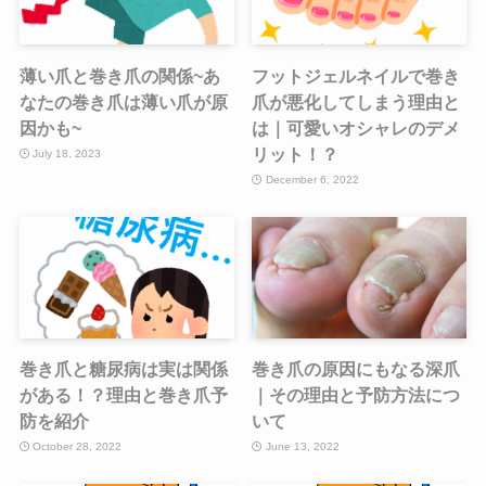
薄い爪と巻き爪の関係~あ
フットジェルネイルで巻き
なたの巻き爪は薄い爪が原
爪が悪化してしまう理由と
因かも~
は｜可愛いオシャレのデメ
リット！？
July 18, 2023
December 6, 2022
巻き爪と糖尿病は実は関係
巻き爪の原因にもなる深爪
がある！？理由と巻き爪予
｜その理由と予防方法につ
防を紹介
いて
October 28, 2022
June 13, 2022